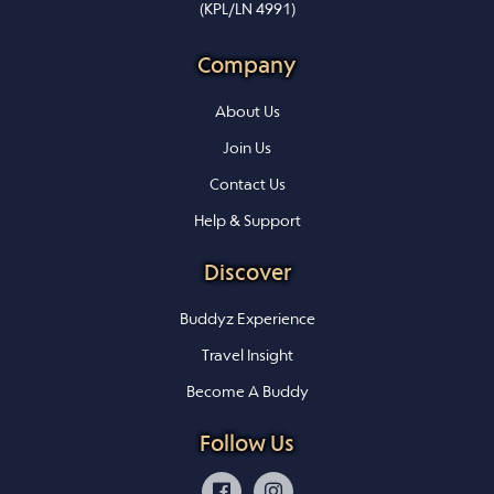
(KPL/LN 4991)
Company
About Us
Join Us
Contact Us
Help & Support
Discover
Buddyz Experience
Travel Insight
Become A Buddy
Follow Us