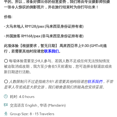
平的。所以，准备好摆出你的创意姿势，我们将由专业摄影师拍摄
一张令人惊叹的倒影照片，并在旅行结束时为你打印出来！
价格:
- 大马本地人 RM128/pax (马来西亚身份证持有者)
- 外国旅客 RM168/pax (非马来西亚身份证持有者)
此项体验【根据要求，暂无日期】 馬來西亞早上9.00 (GMT+8)進
行，若需要其他时段请您
联系我们
。
⭕ 每場体验需要至少8人参与。若因人数不足或任何无法預知情況
被迫取消或改期，我方至少會在5天前通知，您可选择全額退款或依
新日期进行活動。
⭕
人数限制只不过是指南方针! 若需要其他時段请您
联系我們
，不管
是單人导览或是大群交游，我们都會盡我们所能為您安排妥當。
耗时: 4.0 hours
交流语言 English , 华语 (Mandarin)
Group Size: 8 - 15 Travelers