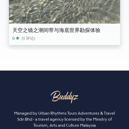
天空之镜之潮间带与海底世界勘探体验
0
(0 评论)
Managed by Urban Rhythms Tours Adventures & Travel
Sdn Bhd - a travel agency licensed by the Ministry of
Tourism, Arts and Culture Malaysia