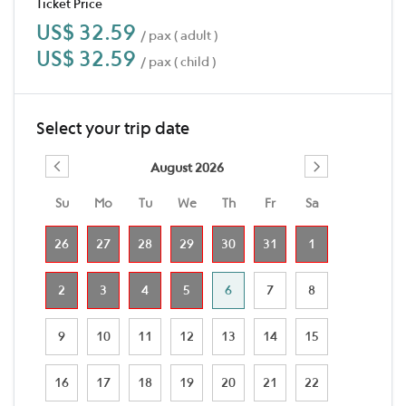
Ticket Price
US$ 32.59
/ pax ( adult )
US$ 32.59
/ pax ( child )
Select your trip date
August 2026
Su
Mo
Tu
We
Th
Fr
Sa
26
27
28
29
30
31
1
2
3
4
5
6
7
8
9
10
11
12
13
14
15
16
17
18
19
20
21
22