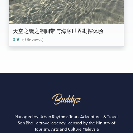
天空之镜之潮间带与海底世界勘探体验
0
(0 Reviews)
Managed by Urban Rhythms Tours Adventures & Travel
Sdn Bhd - a travel agency licensed by the Ministry of
Tourism, Arts and Culture Malaysia