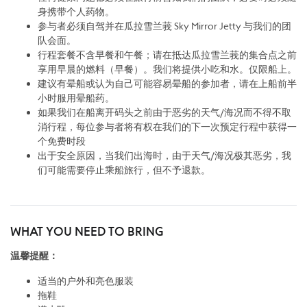
身携带个人药物。
参与者必须自驾并在瓜拉雪兰莪 Sky Mirror Jetty 与我们的团
队会面。
行程套餐不含早餐和午餐；请在抵达瓜拉雪兰莪的集合点之前
享用早晨的燃料（早餐）。我们将提供小吃和水。仅限船上。
建议有晕船或认为自己可能容易晕船的参加者，请在上船前半
小时服用晕船药。
如果我们在船离开码头之前由于恶劣的天气/海况而不得不取
消行程，每位参与者将有权在我们的下一次预定行程中获得一
个免费时段
出于安全原因，当我们出海时，由于天气/海况极其恶劣，我
们可能需要停止乘船旅行，但不予退款。
WHAT YOU NEED TO BRING
温馨提醒：
适当的户外和亮色服装
拖鞋