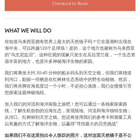
Checkout to Book
WHAT WE WILL DO
你知道马来西亚拥有世界上最大的天然镜子吗？它在退潮时出现在
海中央，可以跨越120个足球场！是的，这个地方也被称为马来西亚
的“乌尤尼盐沼”。这种壮观的现象只发生在瓜拉雪兰莪，一个生态资
源丰富的地方，也是许多神秘海洋生物的家园。
我们将乘坐大约 30-45 分钟的船从码头到天空之镜，但我们将绕道
到河口，勘探一些栖息在红树林生态系统中的野生动植物。然后，
我们将赤脚在海底度过一个小时，不必担心迷路，我们会慢慢引导
您探索这篇神秘地段。
加入我们的河流和海洋探险之旅吧！您可以通过一条独家探索路
线，了解生机勃勃的沿海生态，发现陆地、河流和海洋独特生物；
从河口、红树林到天空之镜。您还将使用我们的参考卡和测量工具
以有趣的方式了解海洋生物，以赢得“寻找最大的贝壳挑战”
如果我们不在这里拍出令人惊叹的照片，这对这面天然镜子是不公