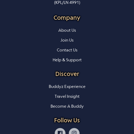
(KPL/LN 4991)
Company
About Us
Join Us
Contact Us
Help & Support
Discover
Buddyz Experience
Travel Insight
Become A Buddy
Follow Us