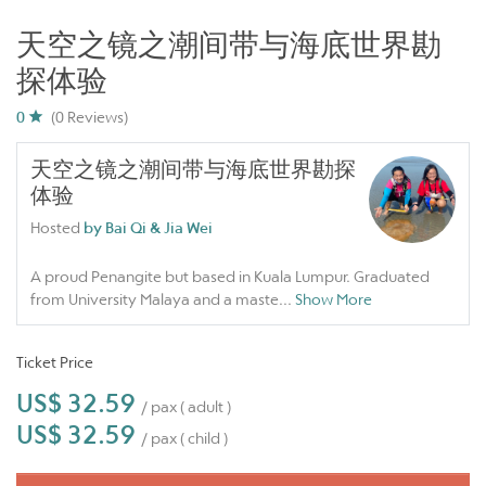
天空之镜之潮间带与海底世界勘
探体验
0
(0 Reviews)
天空之镜之潮间带与海底世界勘探
体验
Hosted
by Bai Qi & Jia Wei
A proud Penangite but based in Kuala Lumpur. Graduated
from University Malaya and a maste
...
Show More
Ticket Price
US$ 32.59
/ pax ( adult )
US$ 32.59
/ pax ( child )