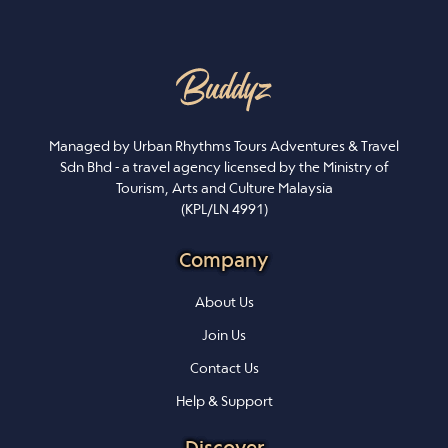
Managed by Urban Rhythms Tours Adventures & Travel
Sdn Bhd - a travel agency licensed by the Ministry of
Tourism, Arts and Culture Malaysia
(KPL/LN 4991)
Company
About Us
Join Us
Contact Us
Help & Support
Discover