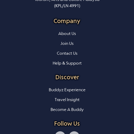
(KPL/LN 4991)
Company
About Us
Join Us
Contact Us
Help & Support
Discover
Buddyz Experience
Travel Insight
Become A Buddy
Follow Us