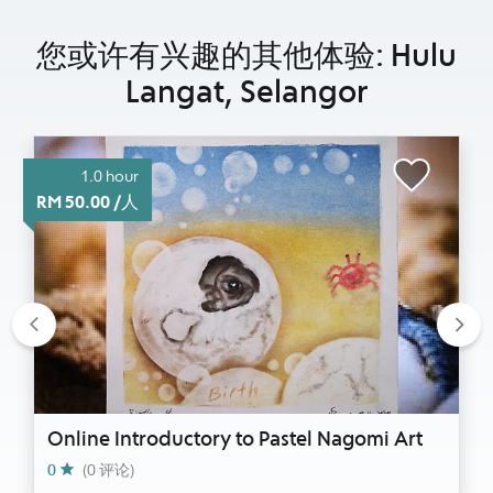
您或许有兴趣的其他体验: Hulu
Langat, Selangor
1.0 hour
RM 50.00 /人
Previous
Nex
Online Introductory to Pastel Nagomi Art
0
(0 评论)