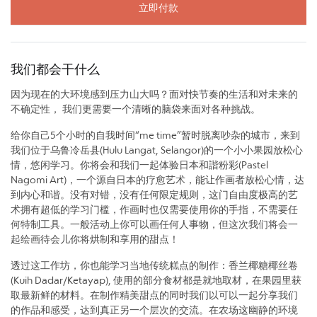
立即付款
我们都会干什么
因为现在的大环境感到压力山大吗？面对快节奏的生活和对未来的
不确定性， 我们更需要一个清晰的脑袋来面对各种挑战。
给你自己5个小时的自我时间“me time”暂时脱离吵杂的城市，来到
我们位于乌鲁冷岳县(Hulu Langat, Selangor)的一个小小果园放松心
情，悠闲学习。你将会和我们一起体验日本和諧粉彩(Pastel
Nagomi Art)，一个源自日本的疗愈艺术，能让作画者放松心情，达
到内心和谐。没有对错，没有任何限定规则，这门自由度极高的艺
术拥有超低的学习门槛，作画时也仅需要使用你的手指，不需要任
何特制工具。一般活动上你可以画任何人事物，但这次我们将会一
起绘画待会儿你将烘制和享用的甜点！
透过这工作坊，你也能学习当地传统糕点的制作：香兰椰糖椰丝卷
(Kuih Dadar/Ketayap), 使用的部分食材都是就地取材，在果园里获
取最新鲜的材料。在制作精美甜点的同时我们以可以一起分享我们
的作品和感受，达到真正另一个层次的交流。在农场这幽静的环境