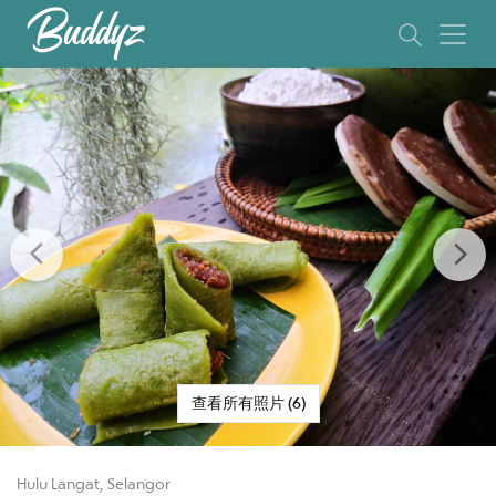
Previous
Ne
查看所有照片 (6)
Hulu Langat, Selangor