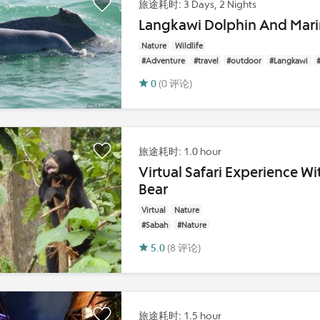
旅途耗时: 3 Days, 2 Nights
Langkawi Dolphin And Mar
Nature
Wildlife
#Adventure
#travel
#outdoor
#Langkawi
0
(0 评论)
旅途耗时: 1.0 hour
Virtual Safari Experience W
Bear
Virtual
Nature
#Sabah
#Nature
5.0
(8 评论)
旅途耗时: 1.5 hour