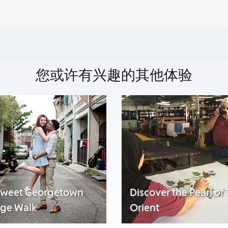
您或许有兴趣的其他体验
sweet Georgetown
Discover the Pearl of
age Walk
Orient