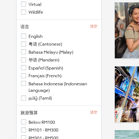
Virtual
Wildlife
语言
清空
English
粤语 (Cantonese)
Bahasa Melayu (Malay)
华语 (Mandarin)
Español (Spanish)
Français (French)
Bahasa Indonesia (Indonesian
Language)
தமிழ் (Tamil)
旅游预算
清空
Below RM100
RM101 - RM300
RM301 - RM500