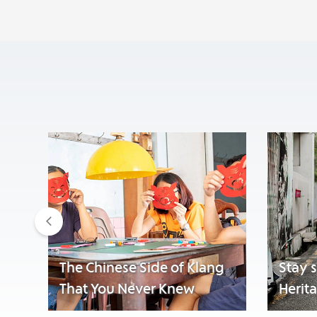
Previous
The Chinese Side of Klang
Stay 
That You Never Knew
Herit