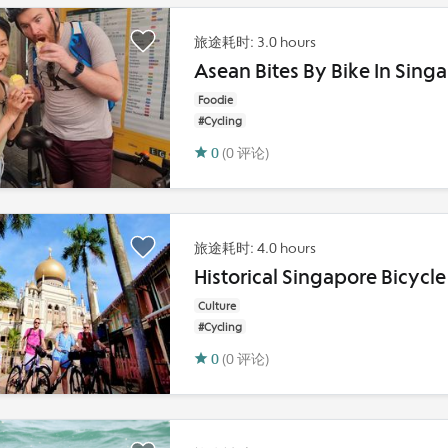
旅途耗时: 3.0 hours
Asean Bites By Bike In Sing
Foodie
#Cycling
0
(0 评论)
旅途耗时: 4.0 hours
Historical Singapore Bicycle
Culture
#Cycling
0
(0 评论)