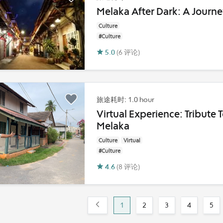
Melaka After Dark: A Journ
Culture
#Culture
5.0
(6 评论)
旅途耗时: 1.0 hour
Virtual Experience: Tribute 
Melaka
Culture
Virtual
#Culture
4.6
(8 评论)
1
2
3
4
5