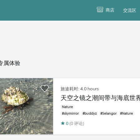
商店
交流区
专属体验
旅途耗时: 4.0 hours
天空之镜之潮间带与海底世
Nature
#skymirror
#buddyz
#Selangor
#Nature
0
(0 评论)