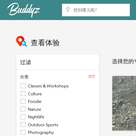
查看体验
选择您的
过滤
分类
清空
Classes & Workshops
Culture
Foodie
Nature
Nightlife
Outdoor Sports
Photography