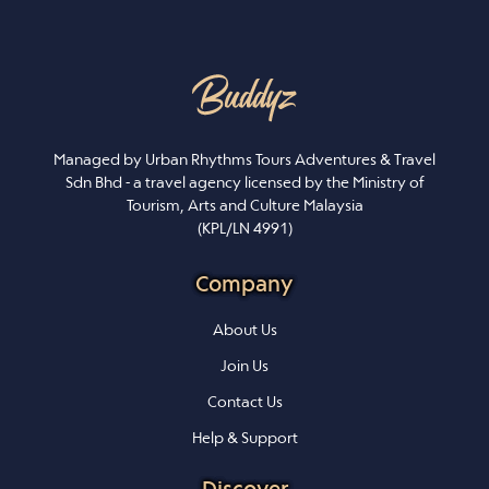
Managed by Urban Rhythms Tours Adventures & Travel
Sdn Bhd - a travel agency licensed by the Ministry of
Tourism, Arts and Culture Malaysia
(KPL/LN 4991)
Company
About Us
Join Us
Contact Us
Help & Support
Discover